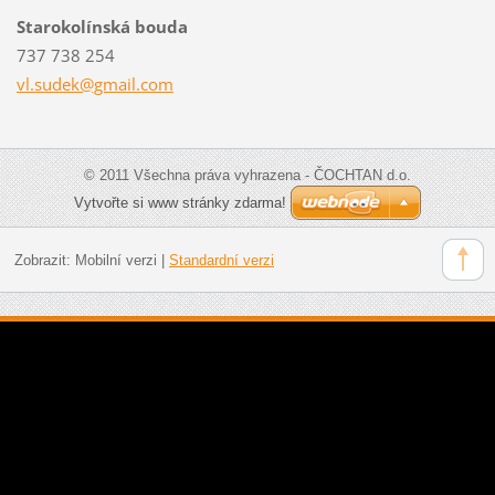
Starokolínská bouda
737 738 254
vl.sudek
@gmail.c
om
© 2011 Všechna práva vyhrazena - ČOCHTAN d.o.
Vytvořte si www stránky zdarma!
Zobrazit:
Mobilní verzi
|
Standardní verzi