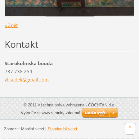
« Zpět
Kontakt
Starokolínská bouda
737 738 254
vl.sudek
@gmail.c
om
© 2011 Všechna práva vyhrazena - ČOCHTAN d.o.
Vytvořte si www stránky zdarma!
Zobrazit:
Mobilní verzi
|
Standardní verzi